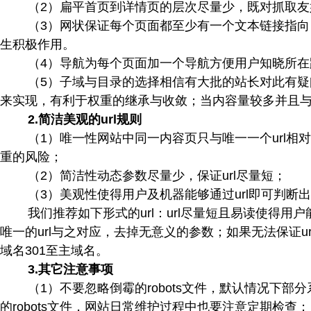
（2）扁平首页到详情页的层次尽量少，既对抓取
（3）网状保证每个页面都至少有一个文本链接指
生积极作用。
（4）导航为每个页面加一个导航方便用户知晓所在
（5）子域与目录的选择相信有大批的站长对此有
来实现，有利于权重的继承与收敛；当内容量较多并且
2.简洁美观的url规则
（1）唯一性网站中同一内容页只与唯一一个url相对
重的风险；
（2）简洁性动态参数尽量少，保证url尽量短；
（3）美观性使得用户及机器能够通过url即可判断
我们推荐如下形式的url：url尽量短且易读使得
唯一的url与之对应，去掉无意义的参数；如果无法保证ur
域名301至主域名。
3.其它注意事项
（1）不要忽略倒霉的robots文件，默认情况下部
的robots文件，网站日常维护过程中也要注意定期检查；