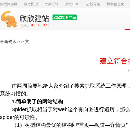
欣欣旅游网
欣欣同业
欣欣旺铺
欣欣ERP
超级分销
旅游信息化
最新资讯
> 正文
建立符合
2
前两周简要地给大家介绍了搜索抓取系统工作原理
系统习惯的。
1.简单明了的网站结构
Spider抓取相当于对web这个有向图进行遍历
spider的可读性。
（1）树型结构最优的结构即“首页—频道—详情页”